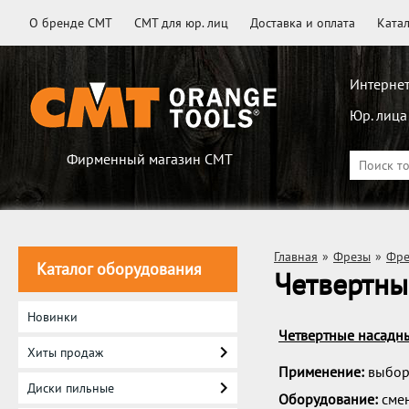
О бренде CMT
CMT для юр. лиц
Доставка и оплата
Ката
Интернет
Юр. лица
Фирменный магазин CMT
Главная
»
Фрезы
»
Фре
Каталог оборудования
Четвертны
Новинки
Четвертные насадн
Хиты продаж
Применение:
выборк
Диски пильные
Оборудование:
смен