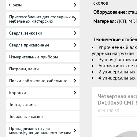
сколов
Фрезы
Оборудование:
стац
Приспособления для столярных и
Материал:
ДСП, MDF
мебельных мастерских
Сверла, зенковки
Технические особен
Сверла присадочные
Упрочненный алю
ударным нагрузкам
Измерительные приборы
Ручная / автомат
Автоматическое 
Патроны, цанги
2 универсальных
4 универсальных 
Пилки лобзиковые, сабельные
Коронки
Четвертная нас
D=100x50 CMT 
Тиски, зажимы
694.100.30
Точильные камни
Принадлежности для
мультифункционального резака