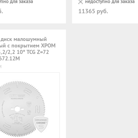
пно для заказа
недоступно для заказа
б.
11365 руб.
 диск малошумный
ый с покрытием ХРОМ
,2/2,2 10° TCG Z=72
672.12M
M