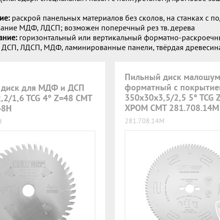
ие:
раскрой панельных материалов без сколов, на станках с п
вание МДФ, ЛДСП; возможен поперечный рез тв. дерева
ание:
горизонтальный или вертикальный форматно-раскроечн
ДСП, ЛДСП, МДФ, ламинированные панели, твёрдая древесин
Пильный диск малошу
форматный с покрыти
 диск для МДФ и ДСП
350x30x3,5/2,5 5° TCG 
,2/1,6 TCG 4° Z=48 CMT
ХРОМ CMT 281.708.14M
48H
281.708.14M
H