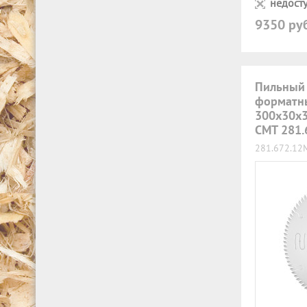
недосту
9350 ру
Пильный
форматн
300x30x3
CMT 281.
281.672.12