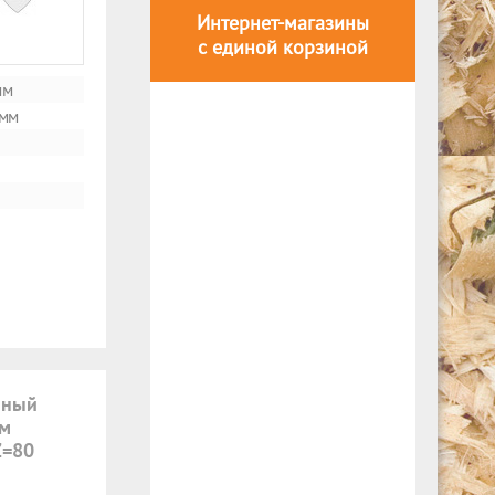
Интернет-магазины
с единой корзиной
мм
 мм
мный
ем
Z=80