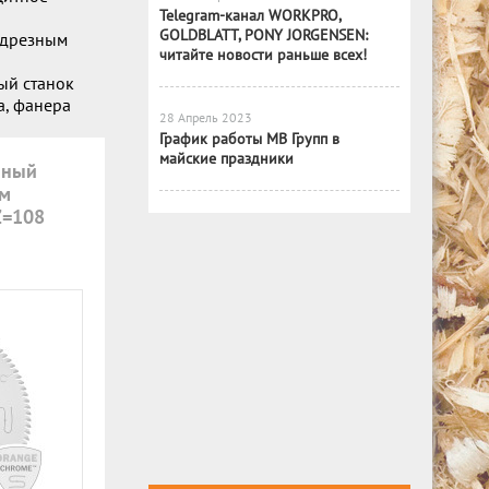
Telegram-канал WORKPRO,
GOLDBLATT, PONY JORGENSEN:
одрезным
читайте новости раньше всех!
ый станок
а, фанера
28 Апрель 2023
График работы МВ Групп в
майские праздники
мный
ем
Z=108