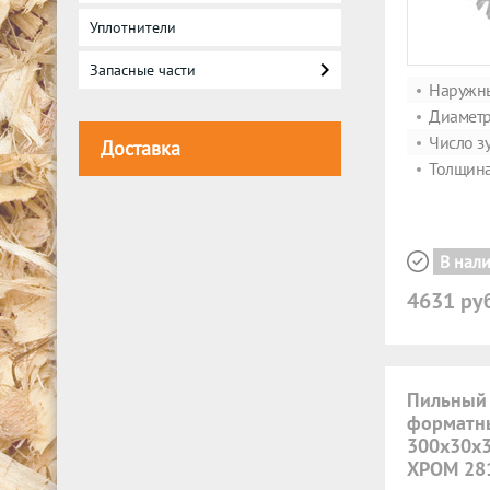
Уплотнители
Запасные части
Наружны
Диаметр
Число зу
Доставка
Толщина
В нал
4631 ру
Пильный
форматн
300x30x3
ХРОМ 28