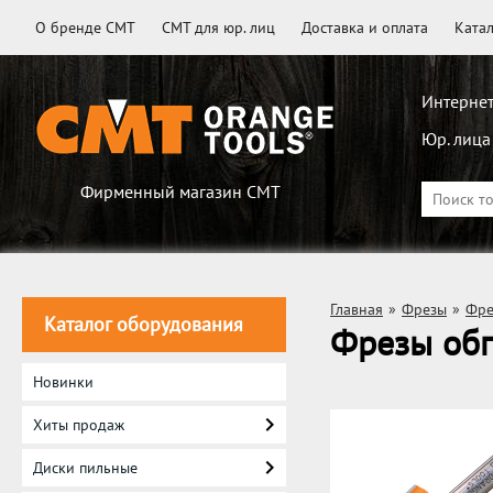
О бренде CMT
CMT для юр. лиц
Доставка и оплата
Ката
Интернет
Юр. лица
Фирменный магазин CMT
Главная
»
Фрезы
»
Фре
Каталог оборудования
Фрезы об
Новинки
Хиты продаж
Диски пильные