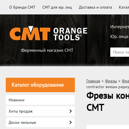
О бренде CMT
CMT для юр. лиц
Доставка и оплата
Ката
Интернет
Юр. лица
Фирменный магазин CMT
Главная
»
Фрезы
»
Фре
Каталог оборудования
contractor внешн.ради
Фрезы кон
Новинки
CMT
Хиты продаж
Диски пильные