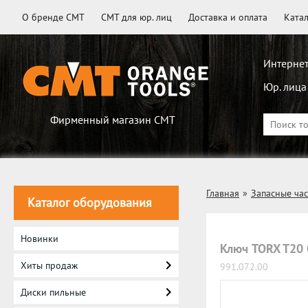
О бренде CMT
CMT для юр. лиц
Доставка и оплата
Ката
Интернет
Юр. лица
Фирменный магазин CMT
Главная
»
Запасные ча
Каталог оборудования
Новинки
Ключ TORX T20 
Хиты продаж
991.072.00
Диски пильные