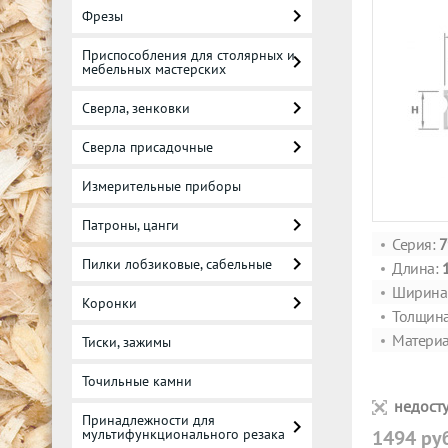
Фрезы
Приспособления для столярных и
мебельных мастерских
Сверла, зенковки
Сверла присадочные
Измерительные приборы
Патроны, цанги
Серия:
7
Пилки лобзиковые, сабельные
Длина:
Ширина
Коронки
Толщин
Материа
Тиски, зажимы
Точильные камни
недосту
Принадлежности для
мультифункционального резака
1494 ру