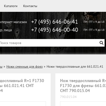
Каталоги
Контакты
+7 (495) 646-06-41
нтернет магазин
ПН - ПТ с 9 до 18
+7 (495) 646-00-40
р. лица
ПН - ПТ с 9 до 18
зы
»
Ножи сменные для фрез
»
Ножи твердосплавные для 661.021.41
досплавный R=1 F1730
Нож твердосплавный R
ы 661.021.41 CMT
F1730 для фрезы 661.0
04
CMT 790.015.04
790.015.04