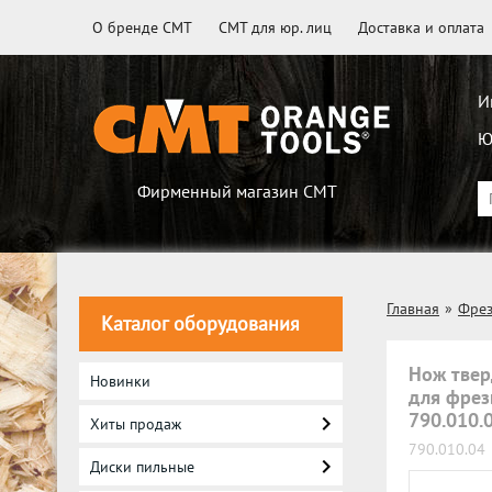
О бренде CMT
CMT для юр. лиц
Доставка и оплата
И
Ю
Фирменный магазин CMT
Главная
»
Фре
Каталог оборудования
Нож твер
Новинки
для фрез
790.010.
Хиты продаж
790.010.04
Диски пильные