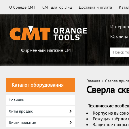
О бренде CMT
CMT для юр. лиц
Доставка и оплата
Ката
Интернет
Юр. лица
Фирменный магазин CMT
Главная
»
Сверла прис
Каталог оборудования
Сверла ск
Новинки
Технические особен
Хиты продаж
Корпус из высок
Режущая твёрдос
Диски пильные
Защитное покрыти