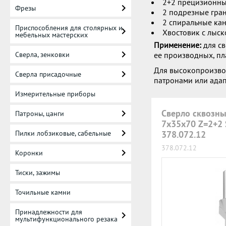
2+2 прецизионны
Фрезы
2 подрезные гран
2 спиральные ка
Приспособления для столярных и
Хвостовик с лыск
мебельных мастерских
Применение:
для св
Сверла, зенковки
ее производных, п
Для высокопроизво
Сверла присадочные
патронами или ада
Измерительные приборы
Сверло сквозны
Патроны, цанги
7x35x70 Z=2+2
Пилки лобзиковые, сабельные
378.072.12
378.072.12
Коронки
Тиски, зажимы
Точильные камни
Принадлежности для
мультифункционального резака