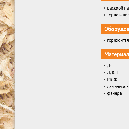
раскрой па
торцевани
Оборудо
горизонтал
Материал
ДСП
ЛДСП
МДФ
ламиниров
фанера