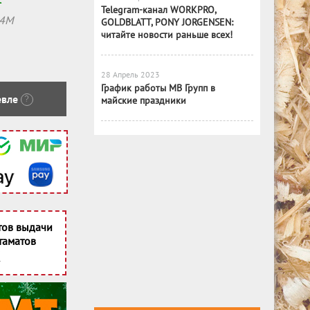
Telegram-канал WORKPRO,
14M
GOLDBLATT, PONY JORGENSEN:
читайте новости раньше всех!
28 Апрель 2023
График работы МВ Групп в
вле
?
майские праздники
тов выдачи
таматов