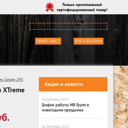
Только оригинальный
сертифицированный товар!
ПРАЙС-ЛИСТ
PDF КАТАЛОГИ
м. Серия 295
Акции и новости
м XTreme
28 Декабрь 2023
График работы МВ Групп в
новогодние праздники
б.
26 Сентябрь 2023
С