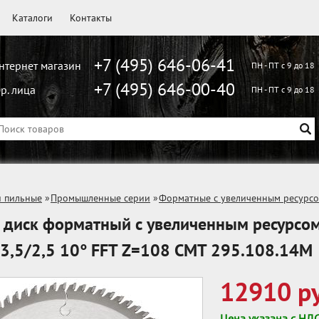
Каталоги
Контакты
+7 (495) 646-06-41
нтернет магазин
ПН - ПТ с 9 до 18
+7 (495) 646-00-40
р. лица
ПН - ПТ с 9 до 18
и пильные
»
Промышленные серии
»
Форматные с увеличенным ресурсо
 диск форматный с увеличенным ресурсо
3,5/2,5 10° FFT Z=108 CMT 295.108.14M
12910 ру
Цена указана с НД