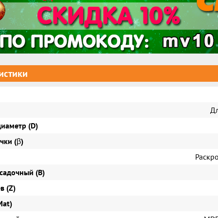
истики
Д
иаметр (D)
чки (β)
Раскр
садочный (B)
в (Z)
Mat)