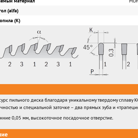
аемый материал
MDF
ол (alfa)
опила (K)
сурс пильного диска благодаря уникальному твердому сплаву K
чностью и специальной заточке – два прямых зуба и «трапеци
нние 0,05 мм, высокоточное посадочное отверстие.
ние