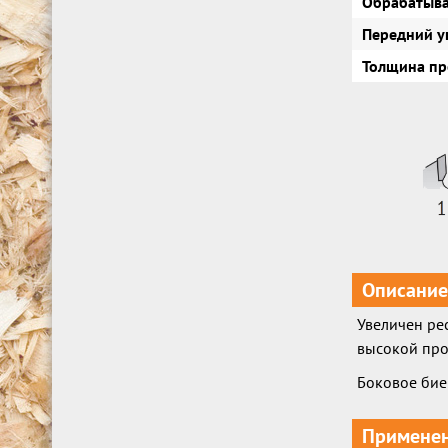
Обрабатыв
Передний уг
Толщина пр
Описание
Увеличен ре
высокой про
Боковое бие
Примене