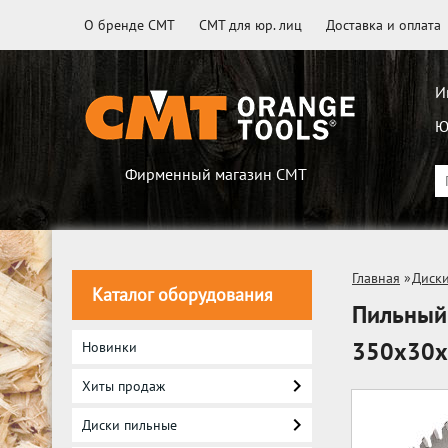
О бренде CMT
CMT для юр. лиц
Доставка и оплата
И
Ю
Фирменный магазин CMT
Главная
»
Диск
Каталог оборудования
Пильный
350x30x
Новинки
Хиты продаж
Диски пильные