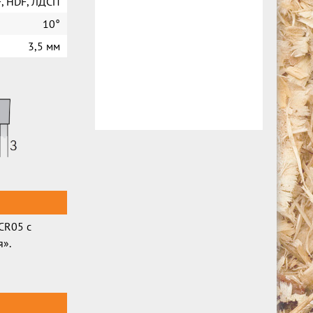
, HDF, ЛДСП
10°
3,5 мм
CR05 с
я».