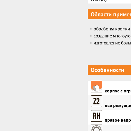
Области приме
обработка кромки
создание многоуг
изготовление боль
Особенности
корпус с огр
две режущие
правое напр