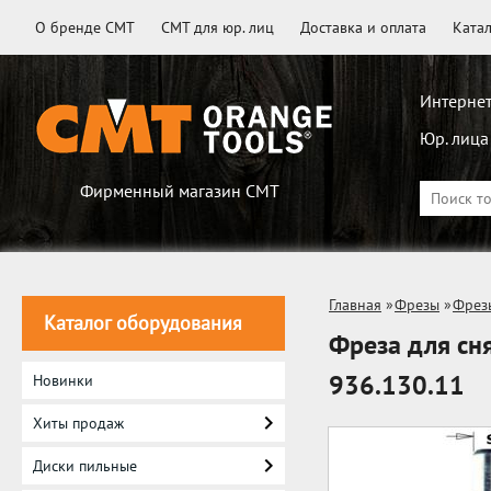
О бренде CMT
CMT для юр. лиц
Доставка и оплата
Ката
Интернет
Юр. лица
Фирменный магазин CMT
Главная
»
Фрезы
»
Фрез
Каталог оборудования
Фреза для сн
936.130.11
Новинки
Хиты продаж
Диски пильные