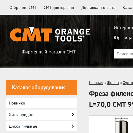
О бренде CMT
CMT для юр. лиц
Доставка и оплата
Ката
Интернет
Юр. лица
Фирменный магазин CMT
Главная
»
Фрезы
»
Фрез
Каталог оборудования
Фреза филено
L=70,0 CMT 9
Новинки
Хиты продаж
Диски пильные