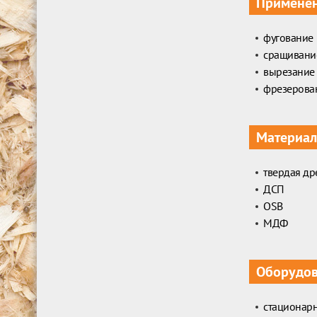
Примене
фугование
сращивани
вырезание
фрезерова
Материал
твердая др
ДСП
OSB
МДФ
Оборудо
стационар