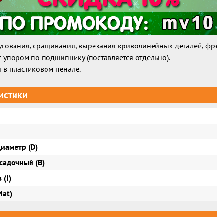
угования, сращивания, вырезания криволинейных деталей, фр
с упором по подшипнику (поставляется отдельно).
я в пластиковом пенале.
истики
иаметр (D)
садочный (B)
 (I)
Mat)