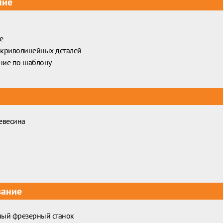
ние
е
 криволинейных деталей
ние по шаблону
евесина
вание
ный фрезерный станок