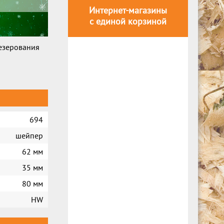
Интернет-магазины
с единой корзиной
езерования
694
шейпер
62 мм
35 мм
80 мм
HW