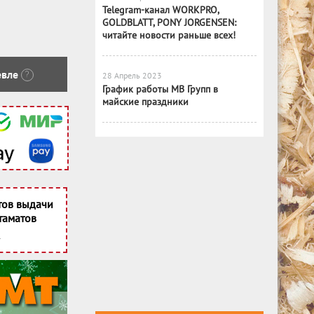
Telegram-канал WORKPRO,
GOLDBLATT, PONY JORGENSEN:
читайте новости раньше всех!
вле
?
28 Апрель 2023
График работы МВ Групп в
майские праздники
тов выдачи
таматов