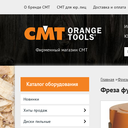
О бренде CMT
CMT для юр. лиц
Доставка и оплата
И
Ю
Фирменный магазин CMT
Главная
»
Фрез
Каталог оборудования
Фреза ф
Новинки
Хиты продаж
Диски пильные