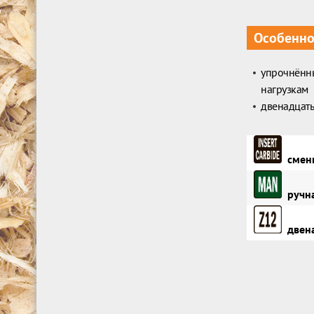
Особенно
упрочнённ
нагрузкам
двенадцать
сменн
ручна
двена