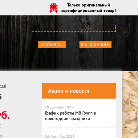
Только оригинальный
сертифицированный товар!
ПРАЙС-ЛИСТ
PDF КАТАЛОГИ
за)
Акции и новости
5
28 Декабрь 2023
б.
График работы МВ Групп в
новогодние праздники
С
5
26 Сентябрь 2023