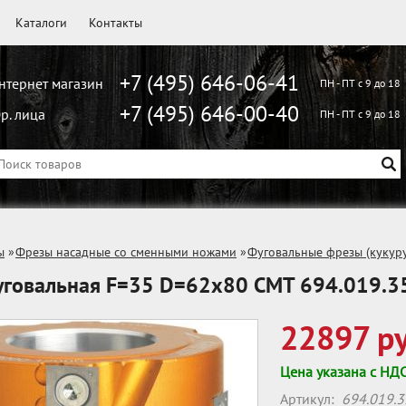
Каталоги
Контакты
+7 (495) 646-06-41
нтернет магазин
ПН - ПТ с 9 до 18
+7 (495) 646-00-40
р. лица
ПН - ПТ с 9 до 18
ы
»
Фрезы насадные со сменными ножами
»
Фуговальные фрезы (кукуру
уговальная F=35 D=62x80 CMT 694.019.3
22897 ру
Цена указана с НД
Артикул:
694.019.3