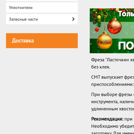
Уплотнители
Запасные части
Доставка
Фреза "Ласточкин х
без клея.
CMT выпускает фре
приспособлениями: L
При выборе фрезы 
инструмента, нали
удлиненным хвосто
Рекомендация:
при 
Необходимо убедить
заготовку. Для уме