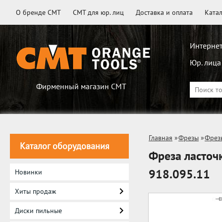
О бренде CMT
CMT для юр. лиц
Доставка и оплата
Ката
Интернет
Юр. лица
Фирменный магазин CMT
Главная
»
Фрезы
»
Фрез
Каталог оборудования
Фреза ласточк
918.095.11
Новинки
Хиты продаж
Диски пильные