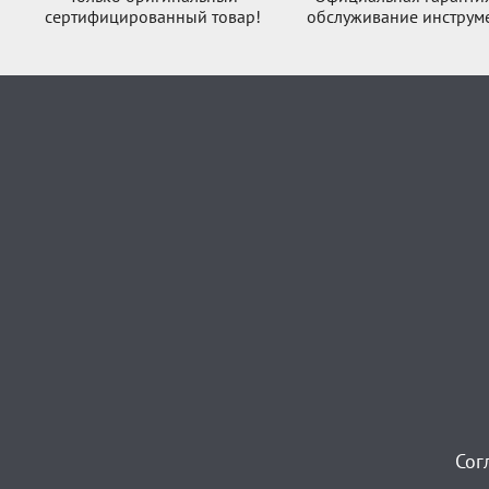
сертифицированный товар!
обслуживание инструме
Сог