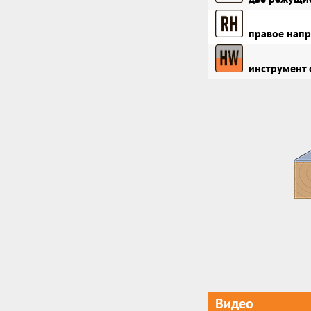
правое напр
инструмент 
Видео