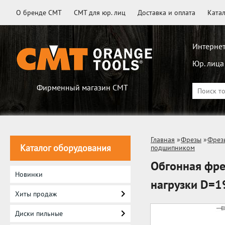
О бренде CMT
CMT для юр. лиц
Доставка и оплата
Ката
Интернет
Юр. лица
Фирменный магазин CMT
Главная
»
Фрезы
»
Фрез
Каталог оборудования
подшипником
Обгонная фр
Новинки
нагрузки D=1
Хиты продаж
Диски пильные