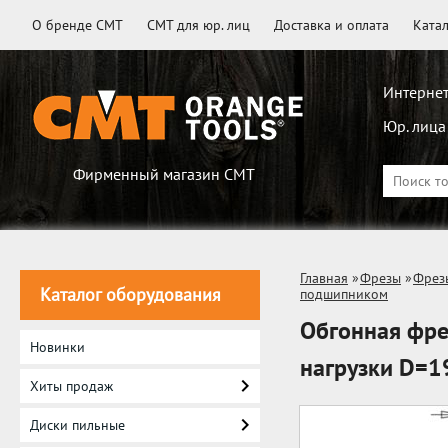
О бренде CMT
CMT для юр. лиц
Доставка и оплата
Ката
Интернет
Юр. лица
Фирменный магазин CMT
Главная
»
Фрезы
»
Фрез
Каталог оборудования
подшипником
Обгонная фр
Новинки
нагрузки D=1
Хиты продаж
Диски пильные