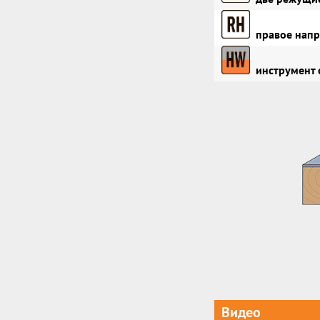
правое напр
инструмент 
Видео