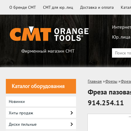
О бренде CMT
CMT для юр. лиц
Доставка и оплата
Ката
Интернет
Юр. лица
Фирменный магазин CMT
Главная
»
Фрезы
»
Фрез
Каталог оборудования
Фреза пазова
914.254.11
Новинки
Хиты продаж
Диски пильные