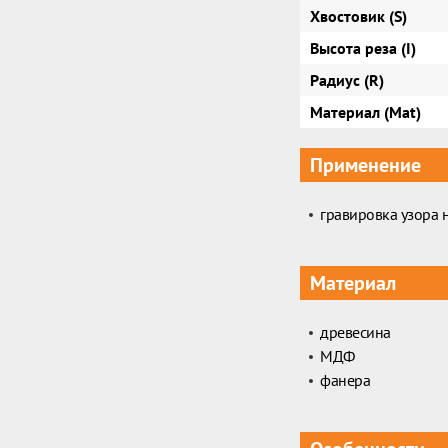
Хвостовик (S)
Высота реза (I)
Радиус (R)
Материал (Mat)
Применение
гравировка узора н
Материал
древесина
МДФ
фанера