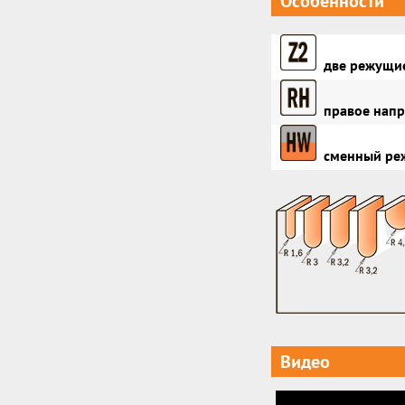
Особенности
две режущие
правое напр
сменный режу
Видео