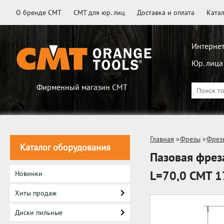
О бренде CMT
CMT для юр. лиц
Доставка и оплата
Ката
Интернет
Юр. лица
Фирменный магазин CMT
Главная
»
Фрезы
»
Фрез
Каталог оборудования
Пазовая фрез
L=70,0 CMT 1
Новинки
Хиты продаж
Диски пильные