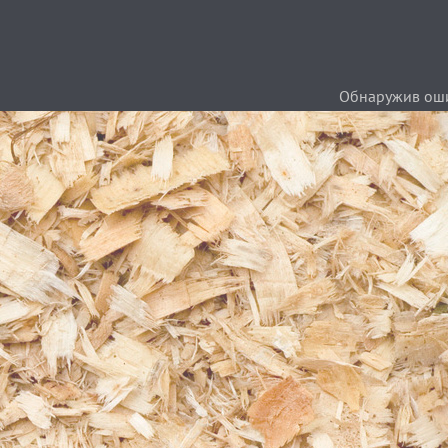
Обнаружив ошиб