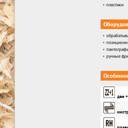
пластики
Оборудо
обрабатыв
позиционн
пантограф
ручные фр
Особенно
две +
инстр
право