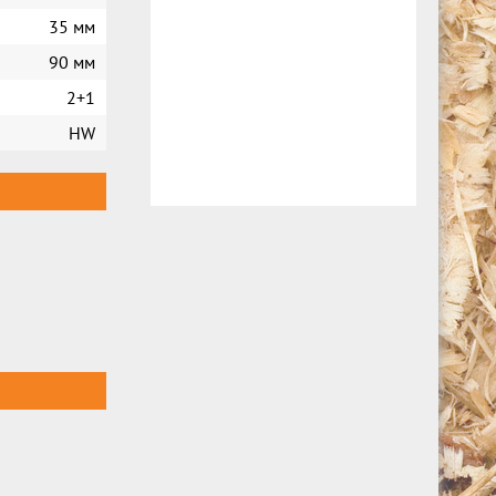
35 мм
90 мм
2+1
HW