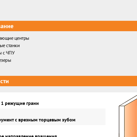
вание
ающие центры
ые станки
ы с ЧПУ
езеры
сти
 1 режущие грани
умент с врезным торцевым зубом
е направление вращения