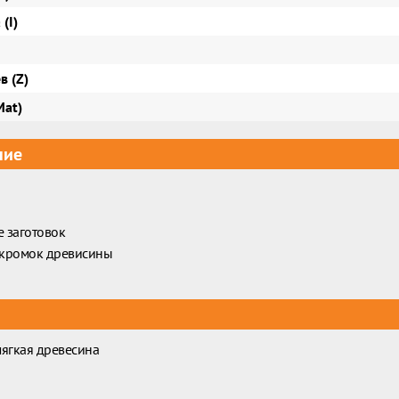
(I)
в (Z)
Mat)
ние
 заготовок
 кромок древисины
мягкая древесина