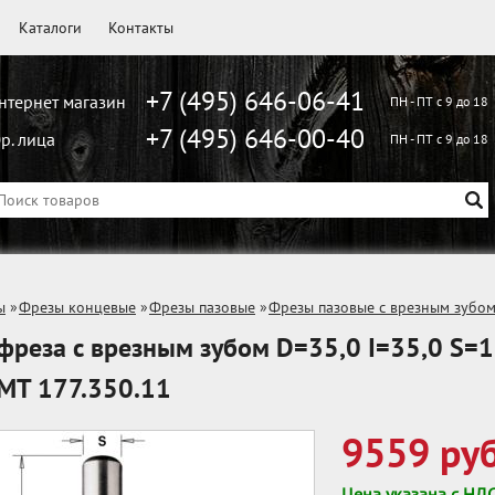
Каталоги
Контакты
+7 (495) 646-06-41
нтернет магазин
ПН - ПТ с 9 до 18
+7 (495) 646-00-40
р. лица
ПН - ПТ с 9 до 18
ы
»
Фрезы концевые
»
Фрезы пазовые
»
Фрезы пазовые с врезным зубо
фреза с врезным зубом D=35,0 I=35,0 S=1
MT 177.350.11
9559 руб
Цена указана с НД