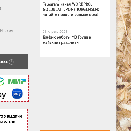
Telegram-канал WORKPRO,
1
GOLDBLATT, PONY JORGENSEN:
читайте новости раньше всех!
Италия
28 Апрель 2023
График работы МВ Групп в
майские праздники
вле
?
тов выдачи
таматов