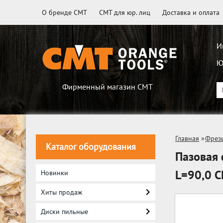
О бренде CMT
CMT для юр. лиц
Доставка и оплата
И
Ю
Фирменный магазин CMT
Главная
»
Фрез
Каталог оборудования
Пазовая 
L=90,0 C
Новинки
Хиты продаж
Диски пильные