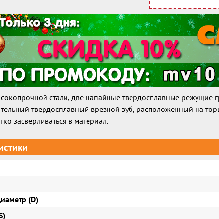
ысокопрочной стали, две напайные твердосплавные режущие 
тельный твердосплавный врезной зуб, расположенный на тор
гко засверливаться в материал.
истики
иаметр (D)
S)