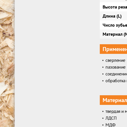
Высота реза 
Длина (L)
Число зубье
Материал (
Примене
сверление
пазование
соединение
обработка
Материал
твердая и 
ЛДСП
МДФ