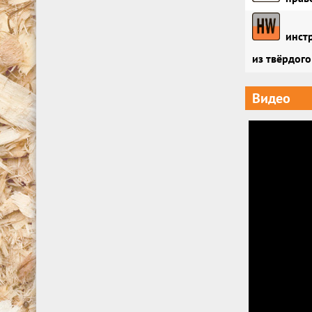
инстр
из твёрдого
Видео