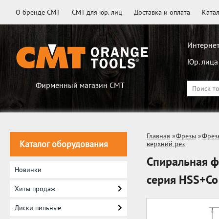
О бренде CMT
CMT для юр. лиц
Доставка и оплата
Ката
Интернет
Юр. лица
Фирменный магазин CMT
Главная
»
Фрезы
»
Фрез
Каталог оборудования
верхний рез
Спиральная ф
Новинки
серия HSS+Co
Хиты продаж
Диски пильные