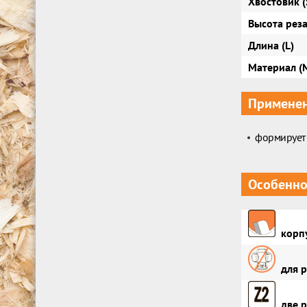
Хвостовик (
Высота реза 
Длина (L)
Материал (
Примене
формирует 
Особенно
корпу
для р
две р