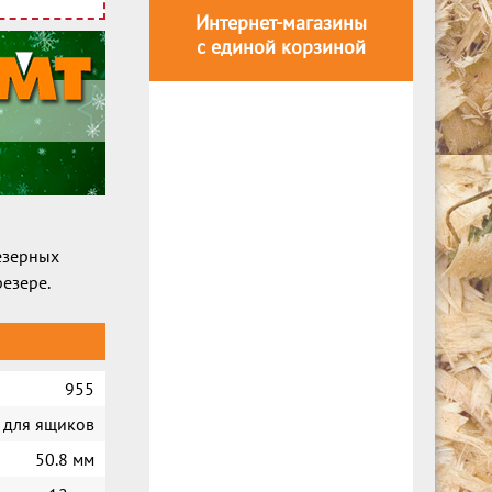
Интернет-магазины
с единой корзиной
езерных
резере.
955
для ящиков
50.8 мм