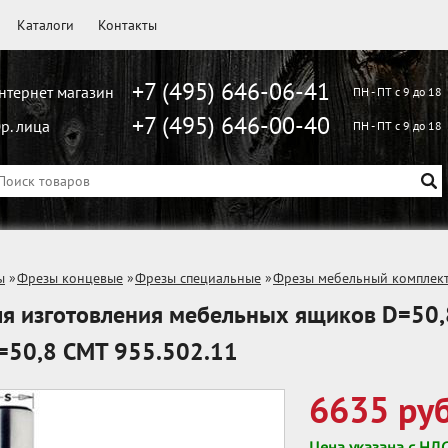
Каталоги
Контакты
+7 (495) 646-06-41
нтернет магазин
ПН - ПТ с 9 до 18
+7 (495) 646-00-40
р. лица
ПН - ПТ с 9 до 18
ы
»
Фрезы концевые
»
Фрезы специальные
»
Фрезы мебельный комплек
я изготовления мебельных ящиков D=50,
=50,8 CMT 955.502.11
6635 руб
Цена указана с НД