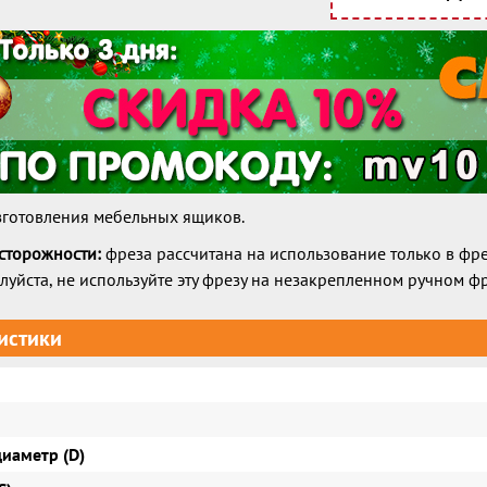
зготовления мебельных ящиков.
сторожности:
фреза рассчитана на использование только в фр
луйста, не используйте эту фрезу на незакрепленном ручном ф
истики
иаметр (D)