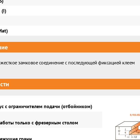
S)
(I)
Mat)
ние
жесткое замковое соединение с последующей фиксацией клеем
сти
с с ограничителем подачи (отбойником)
аботы только с фрезерным столом
ежущие грани