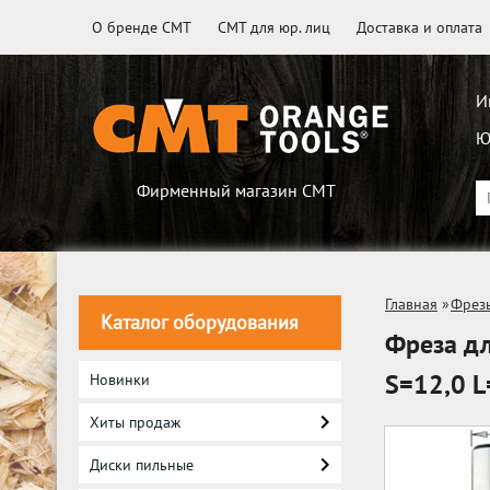
О бренде CMT
CMT для юр. лиц
Доставка и оплата
И
Ю
Фирменный магазин CMT
Главная
»
Фрез
Каталог оборудования
Фреза дл
S=12,0 L
Новинки
Хиты продаж
Диски пильные