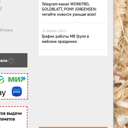
Telegram-канал WORKPRO,
1
GOLDBLATT, PONY JORGENSEN:
читайте новости раньше всех!
Италия
28 Апрель 2023
График работы МВ Групп в
майские праздники
вле
?
тов выдачи
таматов