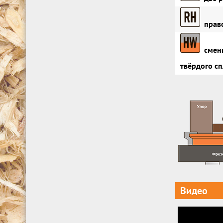
право
сменн
твёрдого сп
Видео