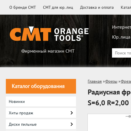
О бренде CMT
CMT для юр. лиц
Доставка и оплата
Ката
Интернет
Юр. лица
Фирменный магазин CMT
Главная
»
Фрезы
»
Фрез
Каталог оборудования
Радиусная фр
S=6,0 R=2,00
Новинки
Хиты продаж
Диски пильные