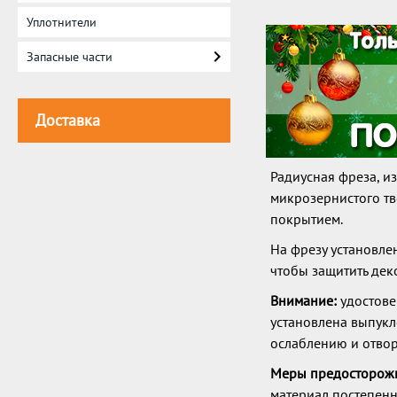
Уплотнители
Запасные части
Доставка
Радиусная фреза, и
микрозернистого т
покрытием.
На фрезу установле
чтобы защитить дек
Внимание:
удостове
установлена выпукл
ослаблению и отво
Меры предосторожн
материал постепенн