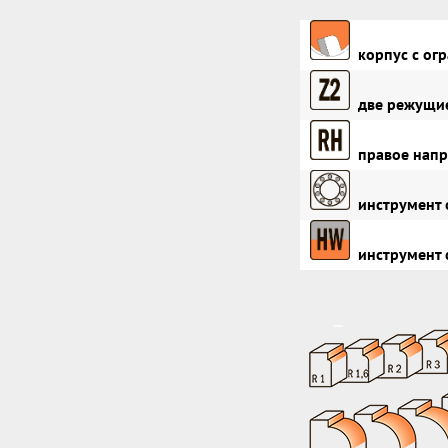
корпус с огр
две режущие
правое напр
инструмент 
инструмент 