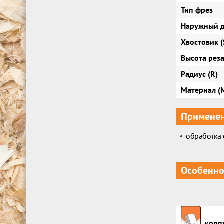
Тип фрез
Наружный д
Хвостовик (
Высота реза 
Радиус (R)
Материал (
Примене
обработка 
Особенно
корпу