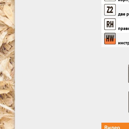
две р
право
инстр
Видео