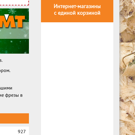
Интернет-магазины
с единой корзиной
в.
ором.
льшими
ие фрезы в
927