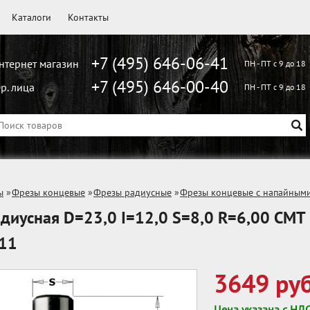
Каталоги
Контакты
+7 (495) 646-06-41
нтернет магазин
ПН - ПТ с 9 до 18
+7 (495) 646-00-40
р. лица
ПН - ПТ с 9 до 18
ы
»
Фрезы концевые
»
Фрезы радиусные
»
Фрезы концевые с напайным
диусная D=23,0 I=12,0 S=8,0 R=6,00 CMT
.11
3649 руб
Цена указана с НД