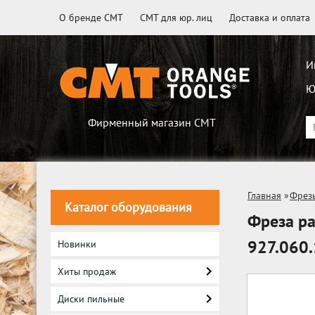
О бренде CMT
CMT для юр. лиц
Доставка и оплата
И
Ю
Фирменный магазин CMT
Главная
»
Фрез
Каталог оборудования
Фреза ра
927.060
Новинки
Хиты продаж
Диски пильные