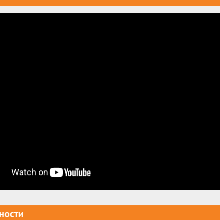
ности