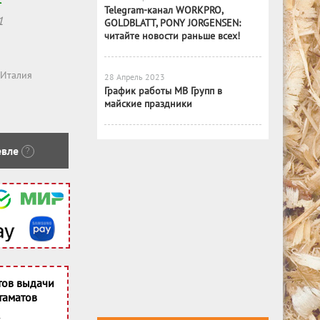
Telegram-канал WORKPRO,
1
GOLDBLATT, PONY JORGENSEN:
читайте новости раньше всех!
Италия
28 Апрель 2023
График работы МВ Групп в
майские праздники
вле
?
тов выдачи
таматов