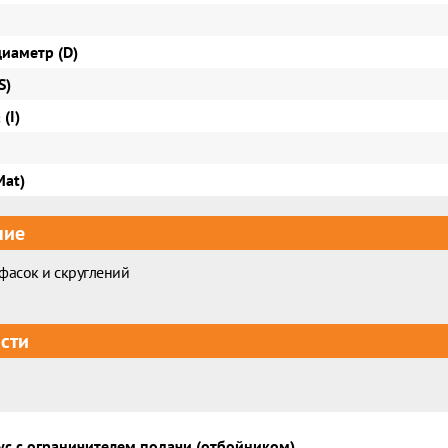
иаметр (D)
S)
(I)
Mat)
ние
фасок и скруглений
сти
с с ограничителем подачи (отбойником)