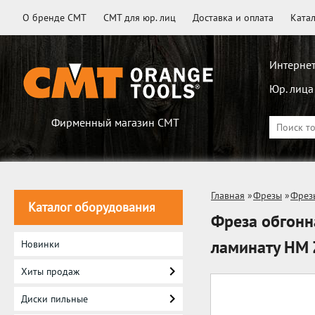
О бренде CMT
CMT для юр. лиц
Доставка и оплата
Ката
Интернет
Юр. лица
Фирменный магазин CMT
Главная
»
Фрезы
»
Фрез
Каталог оборудования
Фреза обгонн
ламинату HM 
Новинки
Хиты продаж
Диски пильные