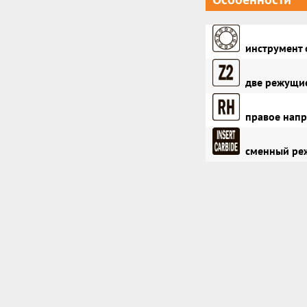
инструмент 
две режущие
правое напр
сменный реж