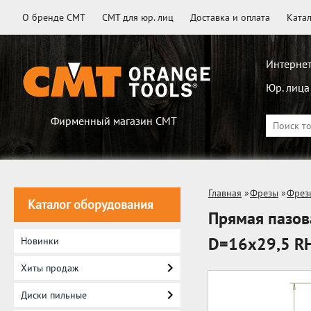
О бренде CMT
CMT для юр. лиц
Доставка и оплата
Ката
Интернет
Юр. лица
Фирменный магазин CMT
Главная
»
Фрезы
»
Фрез
Каталог оборудования
Прямая пазов
D=16x29,5 R
Новинки
Хиты продаж
Диски пильные