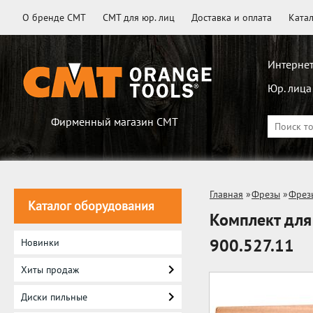
О бренде CMT
CMT для юр. лиц
Доставка и оплата
Ката
Интернет
Юр. лица
Фирменный магазин CMT
Главная
»
Фрезы
»
Фрез
Каталог оборудования
Комплект для
900.527.11
Новинки
Хиты продаж
Диски пильные