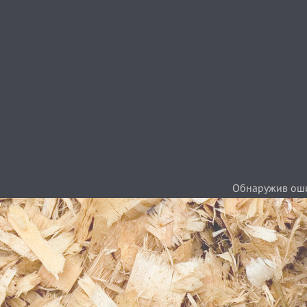
Обнаружив ошиб