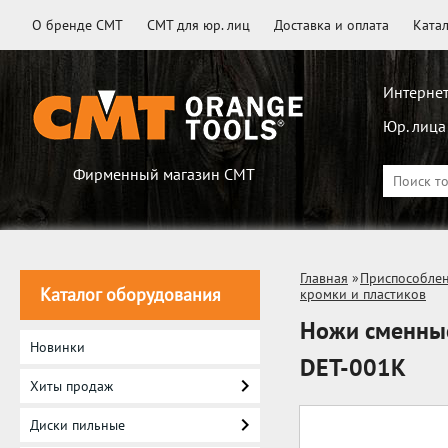
О бренде CMT
CMT для юр. лиц
Доставка и оплата
Ката
Интернет
Юр. лица
Фирменный магазин CMT
Главная
»
Приспособлен
Каталог оборудования
кромки и пластиков
Ножи сменные
Новинки
DET-001K
Хиты продаж
Диски пильные