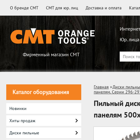
О бренде CMT
CMT для юр. лиц
Доставка и оплата
Ката
Интернет
Юр. лица
Фирменный магазин CMT
Главная
»
Диски пильны
Каталог оборудования
панелям. Серии 296-29
Пильный диск
Новинки
панелям 500x
Хиты продаж
Диски пильные